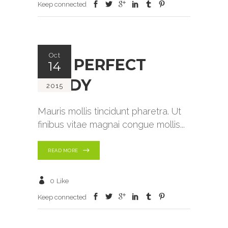
Keep connected
Oct
THE PERFECT
14
STUDY
2015
Mauris mollis tincidunt pharetra. Ut
finibus vitae magnai congue mollis
READ MORE
0
Like
Keep connected