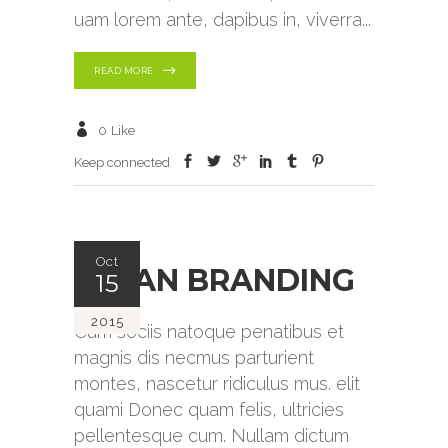
uam lorem ante, dapibus in, viverra
READ MORE
0
Like
Keep connected
Oct
CLEAN BRANDING
15
2015
Cum sociis natoque penatibus et
magnis dis necmus parturient
montes, nascetur ridiculus mus. elit
quami Donec quam felis, ultricies
pellentesque cum. Nullam dictum