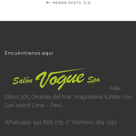
NEWER POSTS
5
6
Encuéntranos aquí
Felix
Dibos 975 Orrantia del Mar, Magdalena (Límite con
San Isidro) Lima – Perú
Whatsapp: 941 806 275 // Teléfono: 264-1251