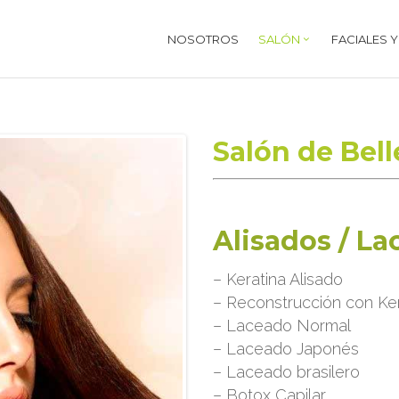
NOSOTROS
SALÓN
FACIALES 
Salón de Bell
Alisados / L
– Keratina Alisado
– Reconstrucción con Ker
– Laceado Normal
– Laceado Japonés
– Laceado brasilero
– Botox Capilar