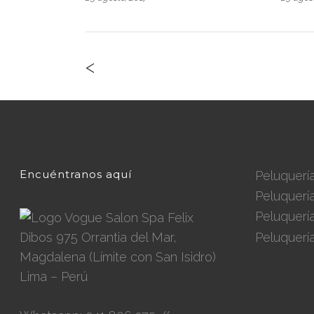
<
Encuéntranos aquí
Peluquerí
Peluquerí
Peluquerí
Felix
Peluquerí
Dibos 975 Orrantia del Mar,
Magdalena (Límite con San Isidro)
Lima – Perú