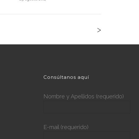
>
Consúltanos aquí
Nombre y Apellidos (requerido)
E-mail (requerido)