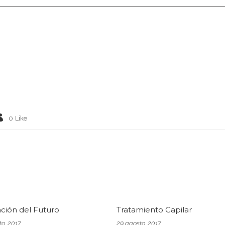
0
Like
ación del Futuro
Tratamiento Capilar
to, 2017
29 agosto, 2017