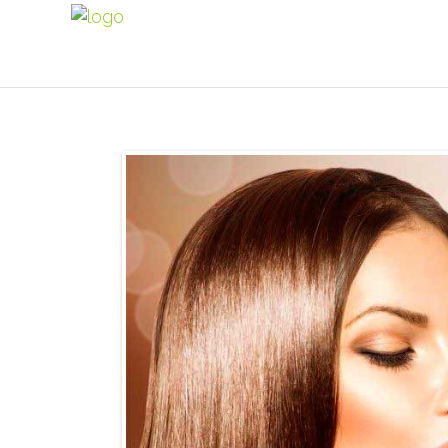
[rev_slider alias="salondebelleza"]