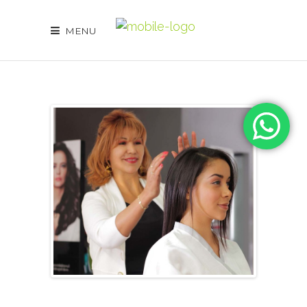
[rev_slider
alias="salondebelleza"]
MENU