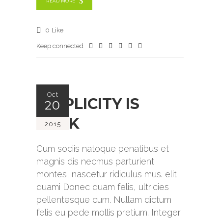
READ MORE
0
Like
Keep connected
Oct
SIMPLICITY IS
20
BACK
2015
Cum sociis natoque penatibus et
magnis dis necmus parturient
montes, nascetur ridiculus mus. elit
quami Donec quam felis, ultricies
pellentesque cum. Nullam dictum
felis eu pede mollis pretium. Integer