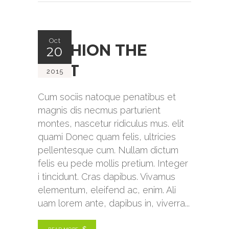
Oct
CUSHION THE
20
SEAT
2015
Cum sociis natoque penatibus et
magnis dis necmus parturient
montes, nascetur ridiculus mus. elit
quami Donec quam felis, ultricies
pellentesque cum. Nullam dictum
felis eu pede mollis pretium. Integer
i tincidunt. Cras dapibus. Vivamus
elementum, eleifend ac, enim. Ali
uam lorem ante, dapibus in, viverra