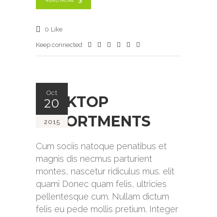
READ MORE
0
Like
Keep connected
Oct
DESKTOP
20
ASSORTMENTS
2015
Cum sociis natoque penatibus et
magnis dis necmus parturient
montes, nascetur ridiculus mus. elit
quami Donec quam felis, ultricies
pellentesque cum. Nullam dictum
felis eu pede mollis pretium. Integer