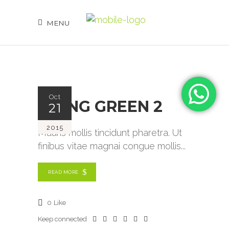
MENU
Oct
GOING GREEN 2
21
2015
Mauris mollis tincidunt pharetra. Ut
finibus vitae magnai congue mollis
READ MORE
0
Like
Keep connected