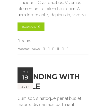
i tincidunt. Cras dapibus. Vivamus
elementum, eleifend ac, enim. Ali
uam lorem ante, dapibus in, viverra
READ MORE
0
Like
Keep connected
Oct
BRANDING WITH
19
STYLE
2015
Cum sociis natoque penatibus et
magnis dis necmus parturient