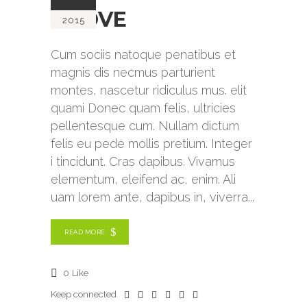
ABOVE
2015
Cum sociis natoque penatibus et
magnis dis necmus parturient
montes, nascetur ridiculus mus. elit
quami Donec quam felis, ultricies
pellentesque cum. Nullam dictum
felis eu pede mollis pretium. Integer
i tincidunt. Cras dapibus. Vivamus
elementum, eleifend ac, enim. Ali
uam lorem ante, dapibus in, viverra
READ MORE
0
Like
Keep connected