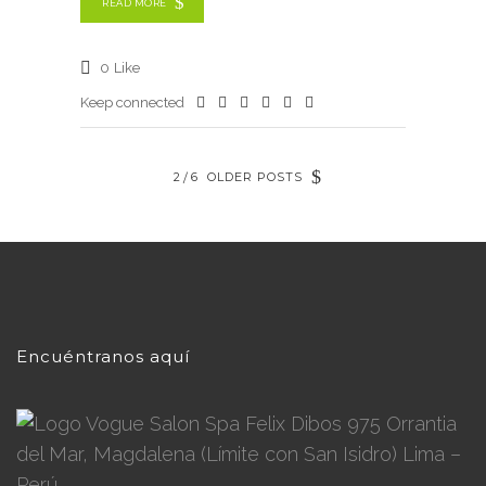
READ MORE
0
Like
Keep connected
2
6
OLDER POSTS
Encuéntranos aquí
Felix Dibos 975 Orrantia
del Mar, Magdalena (Límite con San Isidro) Lima –
Perú