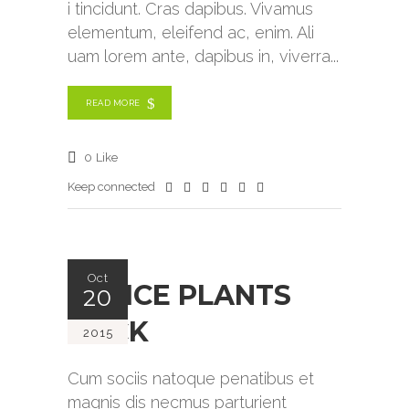
i tincidunt. Cras dapibus. Vivamus
elementum, eleifend ac, enim. Ali
uam lorem ante, dapibus in, viverra
READ MORE
0
Like
Keep connected
Oct
OFFICE PLANTS
20
ROCK
2015
Cum sociis natoque penatibus et
magnis dis necmus parturient