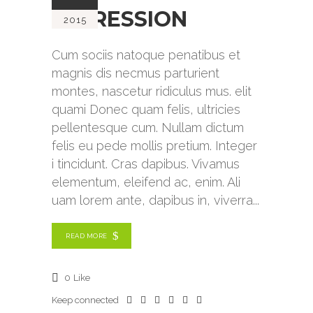
IMPRESSION
2015
Cum sociis natoque penatibus et
magnis dis necmus parturient
montes, nascetur ridiculus mus. elit
quami Donec quam felis, ultricies
pellentesque cum. Nullam dictum
felis eu pede mollis pretium. Integer
i tincidunt. Cras dapibus. Vivamus
elementum, eleifend ac, enim. Ali
uam lorem ante, dapibus in, viverra
READ MORE
0
Like
Keep connected