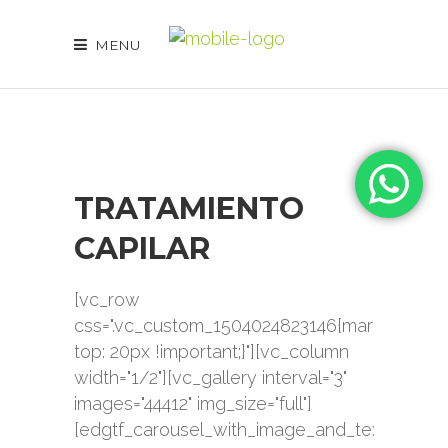
MENU
TRATAMIENTO
CAPILAR
[vc_row
css=".vc_custom_1504024823146{margin-
top: 20px !important;}"][vc_column
width="1/2"][vc_gallery interval="3"
images="44412" img_size="full"]
[edgtf_carousel_with_image_and_text