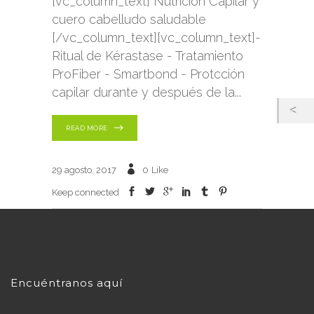
[vc_column_text] Nutrición Capilar y
cuero cabelludo saludable
[/vc_column_text][vc_column_text]-
Ritual de Kérastase - Tratamiento
ProFiber - Smartbond - Protcción
capilar durante y después de la
READ MORE
29 agosto, 2017
0
Like
Keep connected
Encuéntranos aquí