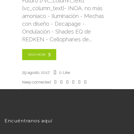
Futuro [/vc_column_text]
[vc_column_text]- INOA, no más
amoníaco - Iluminación - Mechas
con diseño - Decapage -
Ondulación - Shades EQ de
REDKEN - Cellophanes de
READ MORE
29 agosto, 2017
0
Like
Keep connected
Encuéntranos aquí