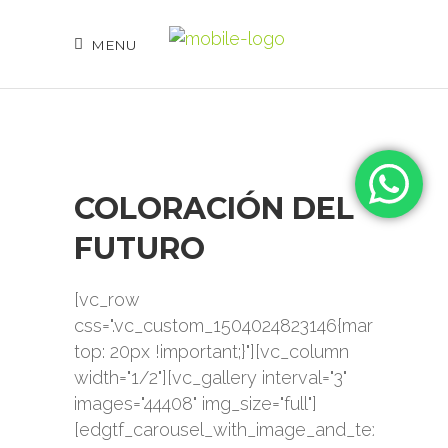
MENU
COLORACIÓN DEL
FUTURO
[vc_row
css=".vc_custom_1504024823146{margin-
top: 20px !important;}"][vc_column
width="1/2"][vc_gallery interval="3"
images="44408" img_size="full"]
[edgtf_carousel_with_image_and_text