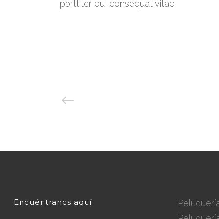
porttitor eu, consequat vitae
Encuéntranos aquí
Peluquerí
Peluquerí