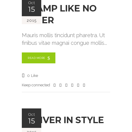
Oct
A LAMP LIKE NO
15
OTHER
2015
Mauris mollis tincidunt pharetra. Ut
finibus vitae magnai congue mollis
READ MORE
0
Like
Keep connected
Oct
DELIVER IN STYLE
15