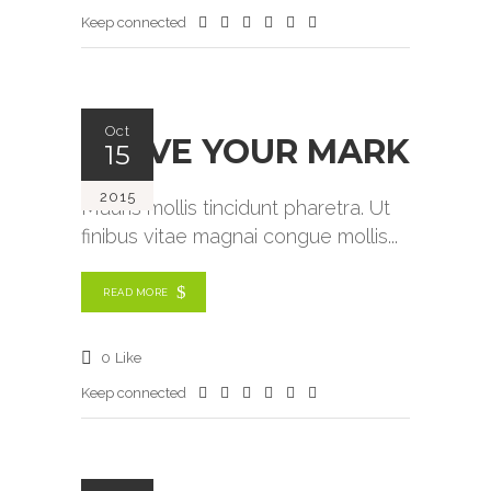
Keep connected
Oct
LEAVE YOUR MARK
15
2015
Mauris mollis tincidunt pharetra. Ut
finibus vitae magnai congue mollis
READ MORE
0
Like
Keep connected