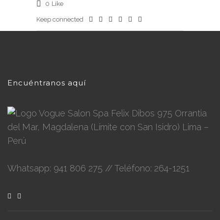
0
Like
Keep connected
Encuéntranos aquí
Felix Dibos 975 Orrantia
del Mar, Magdalena (Límite con San Isidro) Lima –
Perú
Whatsapp: 941 806 275 // Teléfono: 264-1251