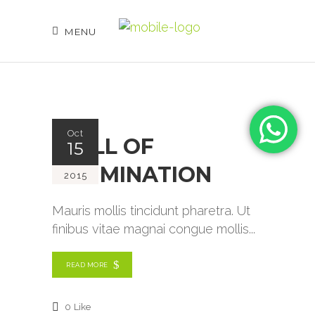
MENU
Oct
WALL OF
15
ILLUMINATION
2015
Mauris mollis tincidunt pharetra. Ut
finibus vitae magnai congue mollis
READ MORE
0
Like