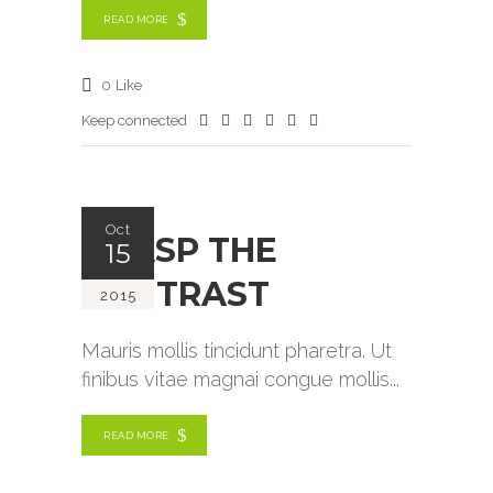
READ MORE
0
Like
Keep connected
Oct
GRASP THE
15
CONTRAST
2015
Mauris mollis tincidunt pharetra. Ut
finibus vitae magnai congue mollis
READ MORE