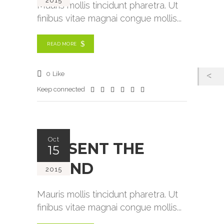
2015
Mauris mollis tincidunt pharetra. Ut
finibus vitae magnai congue mollis
READ MORE
0
Like
Keep connected
Oct
PRESENT THE
15
BRAND
2015
Mauris mollis tincidunt pharetra. Ut
finibus vitae magnai congue mollis