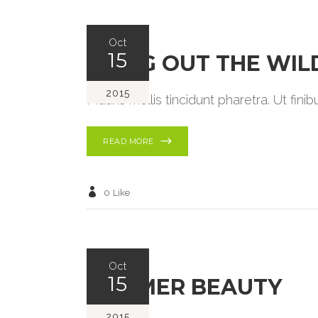
Oct
15
BRING OUT THE WIL
2015
Mauris mollis tincidunt pharetra. Ut fin
READ MORE
0
Like
Oct
15
SUMMER BEAUTY
2015