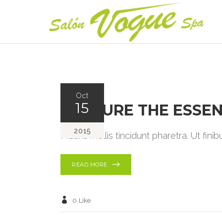
Oct
15
CAPTURE THE ESSE
2015
Mauris mollis tincidunt pharetra. Ut fin
READ MORE
0
Like