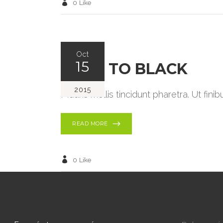
0
Like
Oct
15
BACK TO BLACK
2015
Mauris mollis tincidunt pharetra. Ut fin
READ MORE
0
Like