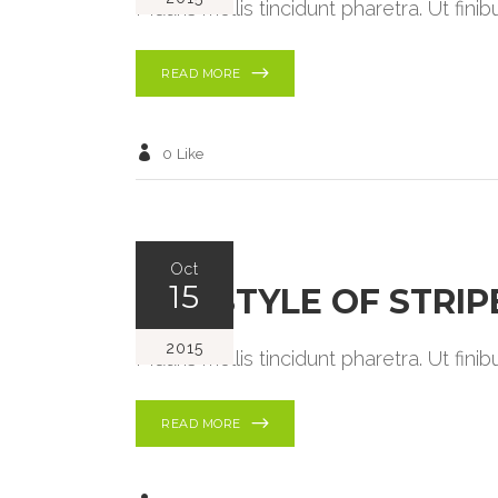
Mauris mollis tincidunt pharetra. Ut fin
READ MORE
0
Like
Oct
15
THE STYLE OF STRIP
2015
Mauris mollis tincidunt pharetra. Ut fin
READ MORE