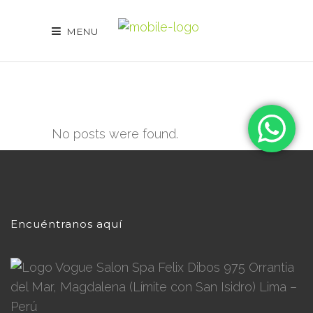
MENU
No posts were found.
Encuéntranos aquí
Felix Dibos 975 Orrantia
del Mar, Magdalena (Límite con San Isidro) Lima –
Perú